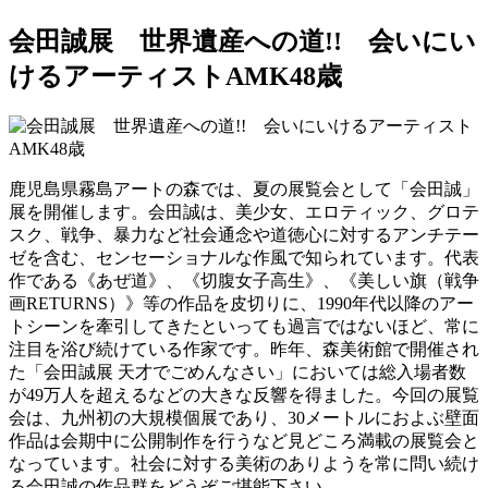
会田誠展 世界遺産への道!! 会いにい
けるアーティストAMK48歳
鹿児島県霧島アートの森では、夏の展覧会として「会田誠」
展を開催します。会田誠は、美少女、エロティック、グロテ
スク、戦争、暴力など社会通念や道徳心に対するアンチテー
ゼを含む、センセーショナルな作風で知られています。代表
作である《あぜ道》、《切腹女子高生》、《美しい旗（戦争
画RETURNS）》等の作品を皮切りに、1990年代以降のアー
トシーンを牽引してきたといっても過言ではないほど、常に
注目を浴び続けている作家です。昨年、森美術館で開催され
た「会田誠展 天才でごめんなさい」においては総入場者数
が49万人を超えるなどの大きな反響を得ました。今回の展覧
会は、九州初の大規模個展であり、30メートルにおよぶ壁面
作品は会期中に公開制作を行うなど見どころ満載の展覧会と
なっています。社会に対する美術のありようを常に問い続け
る会田誠の作品群をどうぞご堪能下さい。