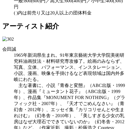
一般:800(600)円／高大生:600(400)円／小中生:400(300)
円
( )内は前売り又は20人以上の団体料金
アーティスト紹介
会田誠
1965年新潟県生まれ。91年東京藝術大学大学院美術研
究科油画技法・材料研究専攻修了。絵画のみならず、
写真、立体、パフォーマンス、インスタレーション、
小説、漫画、映像を手掛けるなど表現領域は国内外多
岐にわたる。
主な著書に、小説『青春と変態』（ABC出版・1999
年）、漫画『ミュータント花子』（ABC出版・1999
年）、作品集『MONUMENT FOR NOTHING』（グラ
フィック社・2007年）、『天才でごめんなさい』（青
幻舎・2012年）、エッセイ集『カリコリせんとや生ま
れけむ』（幻冬舎・2010年）、『美しすぎる少女の乳
房はなぜ大理石でできていないのか』（幻冬舎・2012
年）など。（作家近影 撮影：松蔭浩之 Courtesy