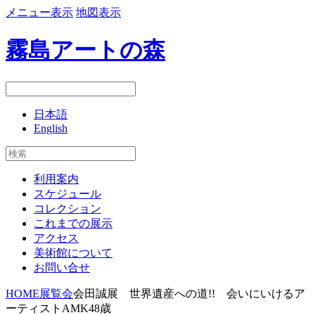
メニュー表示
地図表示
霧島アートの森
日本語
English
利用案内
スケジュール
コレクション
これまでの展示
アクセス
美術館について
お問い合せ
HOME
展覧会
会田誠展 世界遺産への道!! 会いにいけるア
ーティストAMK48歳