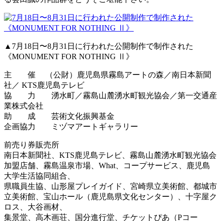
▲7月18日〜8月31日に行われた公開制作で制作された
《MONUMENT FOR NOTHING Ⅱ》
主 催 （公財）鹿児島県霧島アートの森／南日本新聞
社／ KTS鹿児島テレビ
協 力 湧水町／霧島山麓湧水町観光協会／第一交通産
業株式会社
助 成 芸術文化振興基金
企画協力 ミヅマアートギャラリー
前売り券販売所
南日本新聞社、KTS鹿児島テレビ、霧島山麓湧水町観光協会
加盟店舗、霧島温泉市場、What、コープサービス、鹿児島
大学生活協同組合、
県職員生協、山形屋プレイガイド、宮崎県立美術館、都城市
立美術館、宝山ホール（鹿児島県文化センター）、十字屋ク
ロス、大谷画材、
集景堂、高木画荘、国分進行堂、チケットぴあ（Pコー