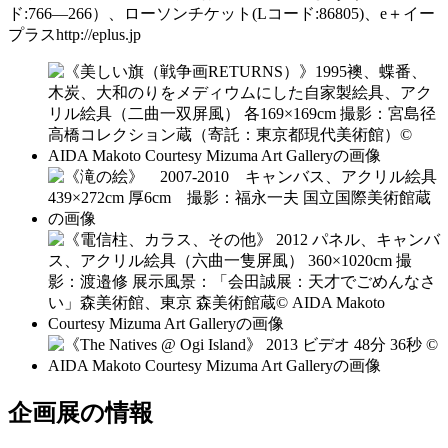
ド:766—266）、ローソンチケット(Lコード:86805)、e＋イー
プラスhttp://eplus.jp
企画展の情報