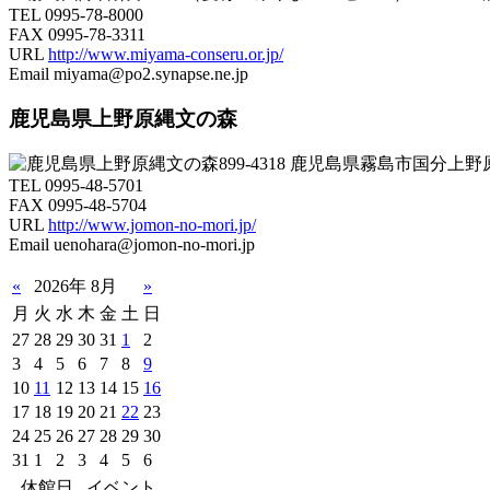
TEL 0995-78-8000
FAX 0995-78-3311
URL
http://www.miyama-conseru.or.jp/
Email miyama@po2.synapse.ne.jp
鹿児島県上野原縄文の森
899-4318 鹿児島県霧島市国分上野
TEL 0995-48-5701
FAX 0995-48-5704
URL
http://www.jomon-no-mori.jp/
Email uenohara@jomon-no-mori.jp
«
2026年 8月
»
月
火
水
木
金
土
日
27
28
29
30
31
1
2
3
4
5
6
7
8
9
10
11
12
13
14
15
16
17
18
19
20
21
22
23
24
25
26
27
28
29
30
31
1
2
3
4
5
6
休館日
イベント