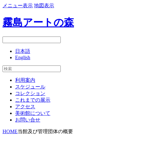
メニュー表示
地図表示
霧島アートの森
日本語
English
利用案内
スケジュール
コレクション
これまでの展示
アクセス
美術館について
お問い合せ
HOME
当館及び管理団体の概要