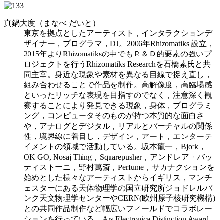
真鍋大度（まなべ だいと）
東京を拠点としたアーティスト，インタラクションデ
ザイナー，プログラマ，DJ。2006年Rhizomatiks 設立，
2015年よりRhizomatiksの中でもＲ＆Ｄ的要素の強いプ
ロジェクトを行うRhizomatiks Researchを石橋素氏と共
同主宰。身近な現象や素材を異なる目線で捉え直し，
組み合わせることで作品を制作。高解像度，高臨場感
といったリッチな表現を目指すのでなく，注意深く観
察することにより発見できる現象，身体，プログラミ
ング，コンピュータそのものが持つ本質的な面白さ
や，アナログとデジタル，リアルとバーチャルの関係
性，境界線に着目し，デザイン，アート，エンターテ
イメントの領域で活動している。坂本龍一，Bjork，
OK GO, Nosaj Thing，Squarepusher，アンドレア・バッ
ティストーニ，野村萬斎，Perfume，サカナクションを
始めとした様々なアーティストからイギリス，マンチ
ェスターにある天体物理学の国立研究所ジョドレルバ
ンク天文物理学センターやCERN(欧州原子核研究機構)
との共同作品制作など幅広いフィールドでコラボレー
ションを行っている。Ars Electronica Distinction Award,