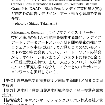
Cannes Lions International Festival of Creativity Titanium
Grand Prix, D&AD Black Pencil, メディア芸術祭大賞な
ど国内外の広告，デザイン，アート様々な領域で受賞
多数。
（photo by Shizuo Takahashi）
Rhizomatiks Research（ライゾマティクスリサーチ）
技術と表現の新しい可能性を探求する部門。メディア
アート，データアートといった研究開発要素の強いプ
ロジェクトを中心に扱い，まだ見たことのないモノ・
コトを世の中に発表していく。ハード・ソフトの開発
から，オペレーションまでプロジェクトにおける全て
の工程に責任を持つ。また，人とテクノロジーの関係
について研究し様々なクリエイターとのコラボレーシ
ョンワークを実践していく。
【主催】鹿児島県文化振興財団／南日本新聞社／ＭＢＣ南日
本放送
【協力】湧水町／霧島山麓湧水町観光協会／第一交通産業株
式会社
【技術協力】キヤノンマーケティングジャパン株式会社／株