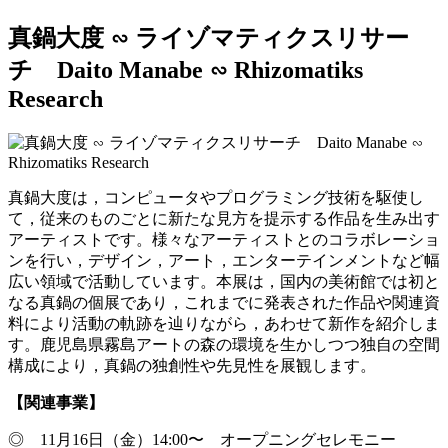
真鍋大度 ∽ ライゾマティクスリサー
チ Daito Manabe ∽ Rhizomatiks
Research
真鍋大度は，コンピュータやプログラミング技術を駆使し
て，従来のものごとに新たな見方を提示する作品を生み出す
アーティストです。様々なアーティストとのコラボレーショ
ンを行い，デザイン，アート，エンターテインメントなど幅
広い領域で活動しています。本展は，国内の美術館では初と
なる真鍋の個展であり，これまでに発表された作品や関連資
料により活動の軌跡を辿りながら，あわせて新作を紹介しま
す。鹿児島県霧島アートの森の環境を生かしつつ独自の空間
構成により，真鍋の独創性や先見性を展観します。
【関連事業】
◎ 11月16日（金）14:00〜 オープニングセレモニー