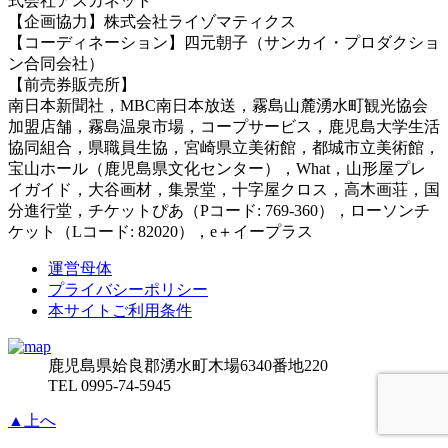
式会社アスカネット
【企画協力】株式会社ライゾマティクス
【コーディネーション】四元朝子（サンカイ・プロダクショ
ン合同会社）
【前売券販売所】
南日本新聞社，MBC南日本放送，霧島山麓湧水町観光協会
加盟店舗，霧島温泉市場，コープサービス，鹿児島大学生活
協同組合，県職員生協，宮崎県立美術館，都城市立美術館，
宝山ホール（鹿児島県文化センター），What，山形屋プレ
イガイド，大谷画材，集景堂，十字屋クロス，高木画荘，国
分進行堂，チケットぴあ（Pコード: 769-360），ローソンチ
ケット（Lコード: 82020），e＋イープラス
運営母体
プライバシーポリシー
本サイトご利用条件
鹿児島県姶良郡湧水町木場6340番地220
TEL 0995-74-5945
▲上へ