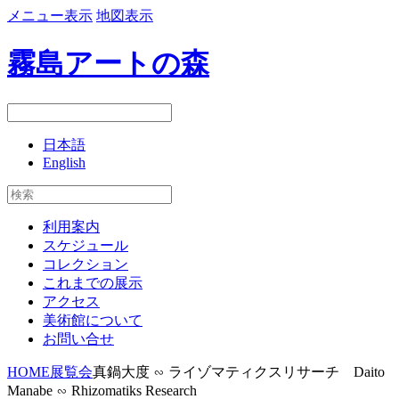
メニュー表示
地図表示
霧島アートの森
日本語
English
利用案内
スケジュール
コレクション
これまでの展示
アクセス
美術館について
お問い合せ
HOME
展覧会
真鍋大度 ∽ ライゾマティクスリサーチ Daito
Manabe ∽ Rhizomatiks Research