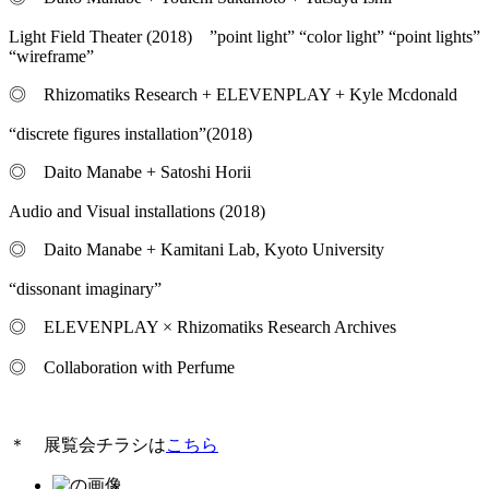
Light Field Theater (2018) ”point light” “color light” “point lights”
“wireframe”
◎ Rhizomatiks Research + ELEVENPLAY + Kyle Mcdonald
“discrete figures installation”(2018)
◎ Daito Manabe + Satoshi Horii
Audio and Visual installations (2018)
◎ Daito Manabe + Kamitani Lab, Kyoto University
“dissonant imaginary”
◎ ELEVENPLAY × Rhizomatiks Research Archives
◎ Collaboration with Perfume
＊ 展覧会チラシは
こちら