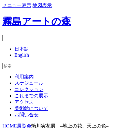
メニュー表示
地図表示
霧島アートの森
日本語
English
利用案内
スケジュール
コレクション
これまでの展示
アクセス
美術館について
お問い合せ
HOME
展覧会
蜷川実花展 –地上の花、天上の色–