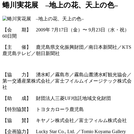
蜷川実花展 –地上の花、天上の色–
【会 期】 2009年 7月17日（金）〜 9月23日（水・祝）
60日間
【主 催】 鹿児島県文化振興財団／南日本新聞社／KTS
鹿児島テレビ／朝日新聞社
【協 力】 湧水町／霧島市／霧島山麓湧水町観光協会／
第一交通産業株式会社／富士フイルムイメージテック株式会
社
【助 成】 財団法人三菱UFJ信託地域文化財団
【特別協賛】 トヨタカローラ鹿児島
【協 賛】 キヤノン株式会社／富士フィルム株式会社
【企画協力】 Lucky Star Co., Ltd. ／Tomio Koyama Gallery