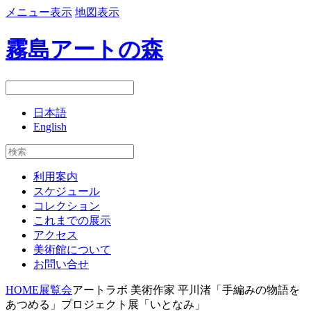
メニュー表示
地図表示
霧島アートの森
日本語
English
利用案内
スケジュール
コレクション
これまでの展示
アクセス
美術館について
お問い合せ
HOME
展覧会
アートラボ 美術作家 平川渚「手編みの物語を
あつめる」プロジェクト展「いとなみ」