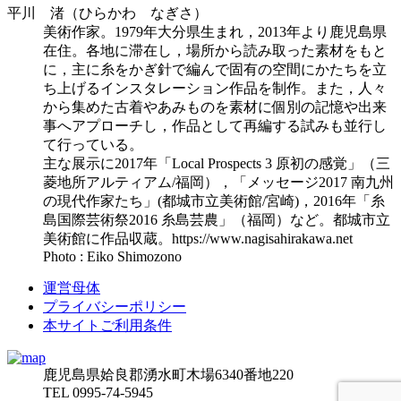
平川 渚（ひらかわ なぎさ）
美術作家。1979年大分県生まれ，2013年より鹿児島県
在住。各地に滞在し，場所から読み取った素材をもと
に，主に糸をかぎ針で編んで固有の空間にかたちを立
ち上げるインスタレーション作品を制作。また，人々
から集めた古着やあみものを素材に個別の記憶や出来
事へアプローチし，作品として再編する試みも並行し
て行っている。
主な展示に2017年「Local Prospects 3 原初の感覚」（三
菱地所アルティアム/福岡），「メッセージ2017 南九州
の現代作家たち」(都城市立美術館/宮崎)，2016年「糸
島国際芸術祭2016 糸島芸農」（福岡）など。都城市立
美術館に作品収蔵。https://www.nagisahirakawa.net
Photo : Eiko Shimozono
運営母体
プライバシーポリシー
本サイトご利用条件
鹿児島県姶良郡湧水町木場6340番地220
TEL 0995-74-5945