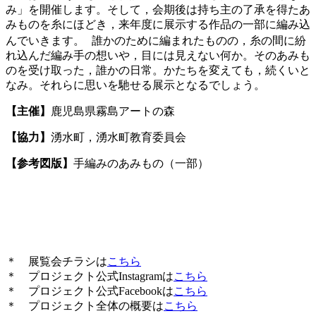
み」を開催します。そして，会期後は持ち主の了承を得たあ
みものを糸にほどき，来年度に展示する作品の一部に編み込
んでいきます。 誰かのために編まれたものの，糸の間に紛
れ込んだ編み手の想いや，目には見えない何か。そのあみも
のを受け取った，誰かの日常。かたちを変えても，続くいと
なみ。それらに思いを馳せる展示となるでしょう。
【主催】
鹿児島県霧島アートの森
【協力】
湧水町，湧水町教育委員会
【参考図版】
手編みのあみもの（一部）
＊ 展覧会チラシは
こちら
＊ プロジェクト公式Instagramは
こちら
＊ プロジェクト公式Facebookは
こちら
＊ プロジェクト全体の概要は
こちら