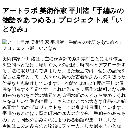
アートラボ 美術作家 平川渚「手編みの
物語をあつめる」プロジェクト展「い
となみ」
美術作家 平川渚は，主にかぎ針で糸を編むことにより作品
を空間へと拡げ，場所や人々の記憶，時間へとアプローチす
る手法に取り組んできました。また最近では，個別の記憶を
宿した素材として，人々から集めた古着やあみものを扱った
作品なども制作しています。 本館では2022年度に平川の個
展を開催する予定です。これに先立ち，新作の材料となる手
編みのものを本館の地元である湧水町の人々から集め，それ
らをほどいて毛糸に戻し，さらにひとつの大きな作品へと編
み直すためのプロジェクトを，この春より展開しています。
平川のもとには，既に町内の20人の方から「手編みのあみも
の」と，同数のあみものにまつわる物語が集まりました。
今回はこのあみものと物語にフォーカスした展示「いとな