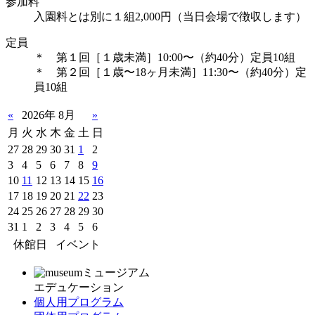
参加料
入園料とは別に１組2,000円（当日会場で徴収します）
定員
＊ 第１回［１歳未満］10:00〜（約40分）定員10組
＊ 第２回［１歳〜18ヶ月未満］11:30〜（約40分）定
員10組
«
2026年 8月
»
月
火
水
木
金
土
日
27
28
29
30
31
1
2
3
4
5
6
7
8
9
10
11
12
13
14
15
16
17
18
19
20
21
22
23
24
25
26
27
28
29
30
31
1
2
3
4
5
6
休館日
イベント
ミュージアム
エデュケーション
個人用プログラム