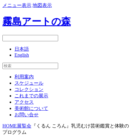
メニュー表示
地図表示
霧島アートの森
日本語
English
利用案内
スケジュール
コレクション
これまでの展示
アクセス
美術館について
お問い合せ
HOME
展覧会
『くるん ころん』乳児むけ芸術鑑賞と体験の
プログラム