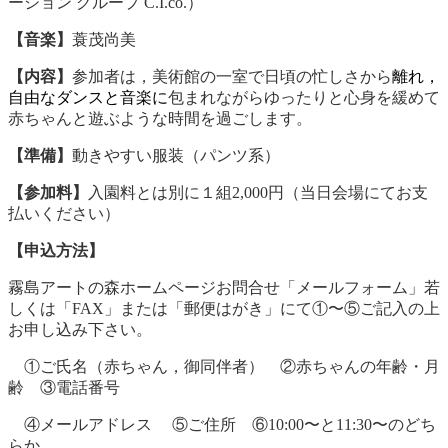
ーション グループ C.I.co.）
【音楽】
蓑茂尚美
【内容】
参加者は，美術館の一室で日頃の忙しさから
離れ，
自由なダンスと音楽に
包まれながらゆったりと心身を緩めて
赤ちゃんと遊ぶような時間を過ごします。
【準備】
動きやすい服装（パンツ系）
【参加料】
入園料とは別に１組2,000円（当日会場にてお支
払いください）
【申込方法】
霧島アートの森ホームページお問合せ「メールフォーム」若
しくは「FAX」または「郵便はがき」にて①〜⑤ご記入の上
お申し込み下さい。
①ご氏名（赤ちゃん，御同伴者） ②赤ちゃんの年齢・月
齢 ③電話番号
④メールアドレス ⑤ご住所 ⑥10:00〜と11:30〜のどち
らか