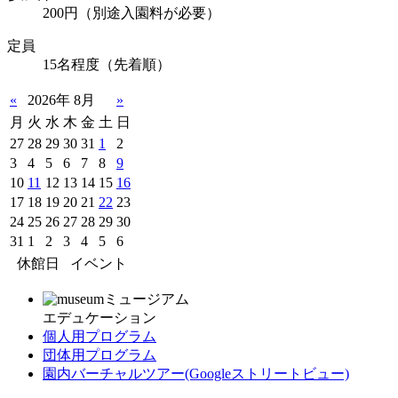
200円（別途入園料が必要）
定員
15名程度（先着順）
«
2026年 8月
»
月
火
水
木
金
土
日
27
28
29
30
31
1
2
3
4
5
6
7
8
9
10
11
12
13
14
15
16
17
18
19
20
21
22
23
24
25
26
27
28
29
30
31
1
2
3
4
5
6
休館日
イベント
ミュージアム
エデュケーション
個人用プログラム
団体用プログラム
園内バーチャルツアー
(Googleストリートビュー)