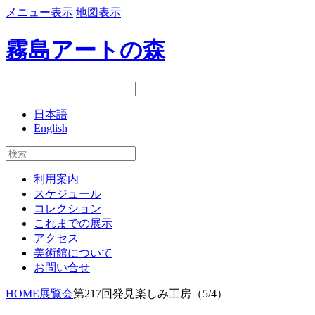
メニュー表示
地図表示
霧島アートの森
日本語
English
利用案内
スケジュール
コレクション
これまでの展示
アクセス
美術館について
お問い合せ
HOME
展覧会
第217回発見楽しみ工房（5/4）