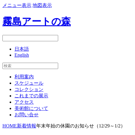
メニュー表示
地図表示
霧島アートの森
日本語
English
利用案内
スケジュール
コレクション
これまでの展示
アクセス
美術館について
お問い合せ
HOME
新着情報
年末年始の休園のお知らせ（12/29～1/2）