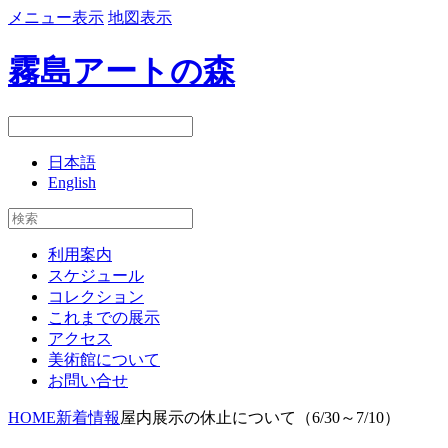
メニュー表示
地図表示
霧島アートの森
日本語
English
利用案内
スケジュール
コレクション
これまでの展示
アクセス
美術館について
お問い合せ
HOME
新着情報
屋内展示の休止について（6/30～7/10）