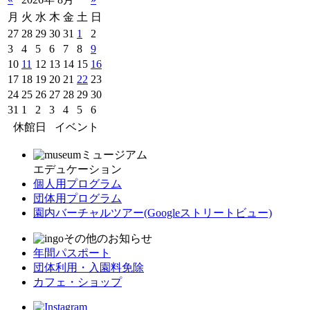
月
火
水
木
金
土
日
27
28
29
30
31
1
2
3
4
5
6
7
8
9
10
11
12
13
14
15
16
17
18
19
20
21
22
23
24
25
26
27
28
29
30
31
1
2
3
4
5
6
休館日
イベント
ミュージアム
エデュケーション
個人用プログラム
団体用プログラム
園内バーチャルツアー
(Googleストリートビュー)
その他のお知らせ
年間パスポート
団体利用・入園料免除
カフェ・ショップ