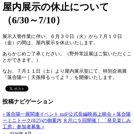
屋内展示の休止について
（6/30～7/10）
展示入替作業に伴い、６月３０日（火）から７月１０日
（金）の間は、屋内展示を休止いたします。
あらかじめご了承ください。（野外常設展はご覧いただくこ
とができます。）
なお、７月１１日（土）より屋内展示室にて、特別企画展
「落合陽一｜天孫帰るってよ？」を開催いたします。
投稿ナビゲーション
«
落合陽一展関連イベント null²公式長編映画上映会＋落合陽
一ミニトーク(8/25)の御案内
８月に５回開催！ 「発見楽しみ
工房」参加者募集
»
«
2026年 8月
»