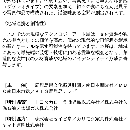
で知られています。伝統工芸や、写真史上にも重要な印影鏡
（ダゲレオタイプ）の要素を加え、神々の宴にちなんだ展示
や写真作品で構成された、諧謔味ある空間が創出されます。
《地域連携と創造性》
地方での大規模なテクノロジーアート展は、文化資源や観
光の拠点としての価値を高め、伝統の現代的な再解釈や継承
の新たなモデルを示す可能性を持っています。本展は、地域
にあって最先端の芸術・技術に触れる貴重な機会となり、創
造的な次世代の人材育成や地域のアイデンティティ形成に寄
与します。
［主 催］
鹿児島県文化振興財団／南日本新聞社／ＭＢ
Ｃ南日本放送／ＫＴＳ鹿児島テレビ
［特別協賛］
トヨタカローラ鹿児島株式会社／株式会社久
保石油／太陽ガス株式会社
［特別協力］
株式会社セイビ堂／カリモク家具株式会社／
ヤマト運輸株式会社