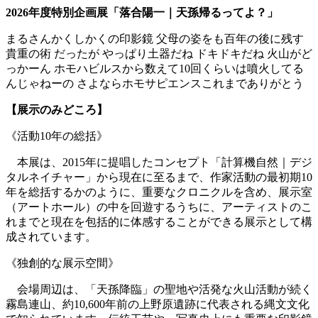
2026年度特別企画展「落合陽一｜天孫帰るってよ？」
まるさんかくしかくの印影鏡 ⽗⺟の姿をも百年の後に残す
貴重の術 だったが やっぱり⼟器だね ドキドキだね ⽕⼭がど
っかーん ホモハビルスから数えて
10
回くらいは噴⽕してる
んじゃねーの さよならホモサピエンスこれまでありがとう
【展示のみどころ】
《活動10年の総括》
本展は、2015年に提唱したコンセプト「計算機自然｜デジ
タルネイチャー」から現在に至るまで、作家活動の最初期10
年を総括するかのように、重要なクロニクルを含め、展示室
（アートホール）の中を回遊するうちに、アーティストのこ
れまでと現在を包括的に体感することができる展示として構
成されています。
《独創的な展示空間》
会場周辺は、「天孫降臨」の聖地や活発な火山活動が続く
霧島連山、約
10,600
年前の上野原遺跡に代表される縄文文化