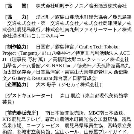
［協 賛］
株式会社明興テクノス／濵田酒造株式会社
［協 力］
湧水町／霧島山麓湧水町観光協会／鹿児島第
一交通株式会社・第一交通株式会社／株式会社島津興業／株
式会社鹿児島銀行／株式会社南九州ファミリーマート／株式
会社湧水町おこしエネルギー
［制作協力］
日置市／霧島神宮／Craft x Tech Tohoku
Project（Tangent)／郡山八幡神社／特定非営利活動法人 ACT.
JT（理事長 野村 萬）／高橋龍太郎コレクション／株式会社
山翠舎／十八番館／SUNAKI Inc.／徳光軒／天孫降臨霧島九
面太鼓保存会／日置島津家・吉冨山大乗寺跡管理人 西郷隆
文／Gallery & Restaurant 舞台裏／日新育成会
［企画協力］
大木 彩子（ジセカイ株式会社）
［ゲストキュレーター］
森山 朋絵（東京都現代美術館学
芸員）
［前売券販売所］
南日本新聞販売所、MBC南日本放送、
KTS鹿児島テレビ、霧島山麓湧水町観光協会加盟店舗、霧島
温泉市場、コープサービス、鹿児島県職員生協、宮崎県立美
術館、都城市立美術館、宝山ホール、山形屋プレイガイド、