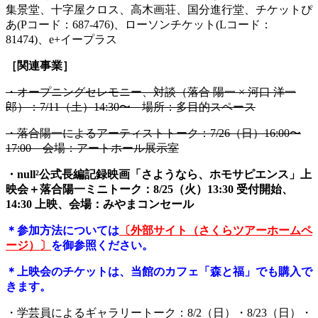
集景堂、十字屋クロス、高木画荘、国分進行堂、チケットぴ
あ(Pコード：687-476)、ローソンチケット(Lコード：
81474)、e+イープラス
［関連事業］
・オープニングセレモニー、対談（落合 陽一 × 河口 洋一
郎）：7/11（土）14:30〜 場所：多目的スペース
・落合陽一によるアーティストトーク：7/26（日）16:00〜
17:00 会場：アートホール展示室
・null²公式長編記録映画「さようなら、ホモサピエンス」上
映会＋落合陽一ミニトーク：8/25（火）13:30 受付開始、
14:30 上映、会場：みやまコンセール
＊参加方法については
〔外部サイト（さくらツアーホームペ
ージ）〕
を御参照ください。
＊上映会のチケットは、当館のカフェ「森と福」でも購入で
きます。
・学芸員によるギャラリートーク：8/2（日）・8/23（日）・