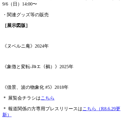
9/6（日）14:00〜
・関連グッズ等の販売
［展示図版］
《ヌベルニ庵》2024年
《象徴と変転-ﾇﾙエ（鵺）》2025年
《借景、波の物象化 #5》2018年
＊ 展覧会チラシは
こちら
＊ 報道関係の方専用プレスリリースは
こちら（R8.6.29更
新）