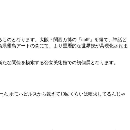
のとなります。大阪・関西万博の「null²」を経て、神話と
島県霧島アートの森にて、より重層的な世界観が具現化されま
新たな関係を模索する公立美術館での初個展となります。
ーん ホモハビルスから数えて
10
回くらいは噴⽕してるんじゃ