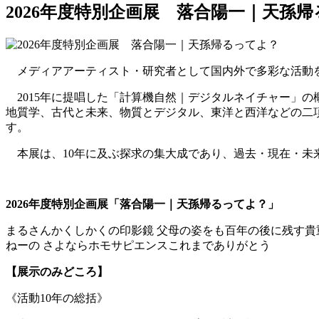
2026年度特別企画展 落合陽一｜天孫
メディアアーティスト・研究者として国内外で多彩な活動
2015年に提唱した「計算機自然｜デジタルネイチャー」の
地質学、古代と未来、物質とデジタル、東洋と西洋などの二
す。
本展は、10年に及ぶ探求の集大成であり、過去・現在・未
2026年度特別企画展「落合陽一｜天孫帰るってよ？」
まるさんかくしかくの印影鏡 ⽗⺟の姿をも百年の後に残す貴重
ねーの さよならホモサピエンスこれまでありがとう
【展示のみどころ】
《活動10年の総括》