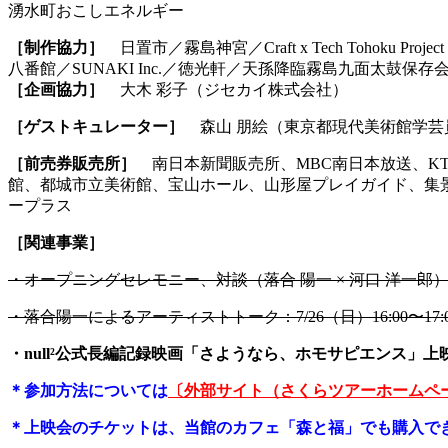
湧水町おこしエネルギー
［制作協力］
日置市／霧島神宮／Craft x Tech Tohoku
八番館／SUNAKI Inc.／徳光軒／天孫降臨霧島九面太鼓保存会／日
［企画協力］
大木 彩子（ジセカイ株式会社）
［ゲストキュレーター］
森山 朋絵（東京都現代美術館学芸
［前売券販売所］
南日本新聞販売所、MBC南日本放送、
館、都城市立美術館、宝山ホール、山形屋プレイガイド、集景堂、十
ープラス
［関連事業］
・オープニングセレモニー、対談（落合 陽一 × 河口 洋一郎）：
・落合陽一によるアーティストトーク：7/26（日）16:00〜1
・null²公式長編記録映画「さようなら、ホモサピエンス」上映会
＊参加方法については
〔外部サイト（さくらツアーホームペ
＊上映会のチケットは、当館のカフェ「森と福」でも購入で