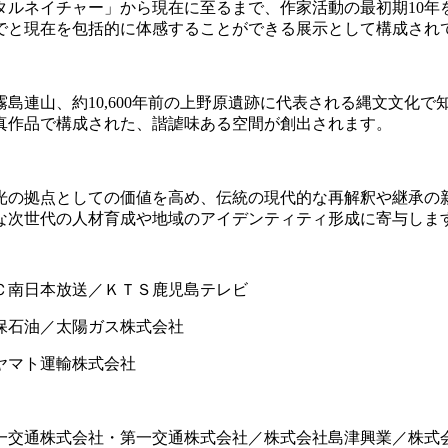
タルネイチャー」から現在に至るまで、作家活動の最初期10
でと現在を包括的に体感することができる展示として構成され
霧島連山、約
10,600
年前の上野原遺跡に代表される縄文文化で
真作品で構成された、諧謔味ある空間が創出されます。
の拠点としての価値を高め、伝統の現代的な再解釈や継承の
な次世代の人材育成や地域のアイデンティティ形成に寄与しま
Ｃ南日本放送／ＫＴＳ鹿児島テレビ
保石油／太陽ガス株式会社
ヤマト運輸株式会社
交通株式会社・第一交通株式会社／株式会社島津興業／株式