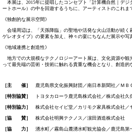
本展は、2015年に提唱したコンセプト「計算機自然｜デジ
ートホール）の中を回遊するうちに、アーティストのこれま
《独創的な展示空間》
会場周辺は、「天孫降臨」の聖地や活発な火山活動が続く
ゲレオタイプ）の要素を加え、神々の宴にちなんだ展示や写
《地域連携と創造性》
地方での大規模なテクノロジーアート展は、文化資源や観光
って最先端の芸術・技術に触れる貴重な機会となり、創造的
［主 催］
鹿児島県文化振興財団／南日本新聞社／ＭＢ
［特別協賛］
トヨタカローラ鹿児島株式会社／株式会社久
［特別協力］
株式会社セイビ堂／カリモク家具株式会社／
［協 賛］
株式会社明興テクノス／濵田酒造株式会社
［協 力］
湧水町／霧島山麓湧水町観光協会／鹿児島第一