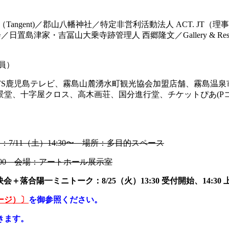
 Project（Tangent)／郡山八幡神社／特定非営利活動法人 AC
置島津家・吉冨山大乗寺跡管理人 西郷隆文／Gallery & Rest
員）
KTS鹿児島テレビ、霧島山麓湧水町観光協会加盟店舗、霧島温
字屋クロス、高木画荘、国分進行堂、チケットぴあ(Pコード：68
7/11（土）14:30〜 場所：多目的スペース
7:00 会場：アートホール展示室
＋落合陽一ミニトーク：8/25（火）13:30 受付開始、14:3
ージ）〕
を御参照ください。
きます。