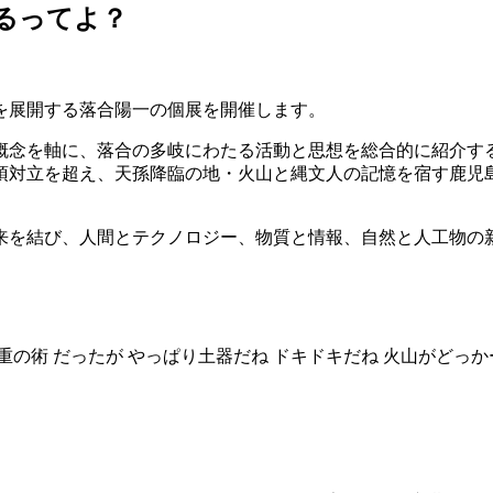
帰るってよ？
を展開する落合陽一の個展を開催します。
概念を軸に、落合の多岐にわたる活動と思想を総合的に紹介するも
項対立を超え、天孫降臨の地・火山と縄文人の記憶を宿す鹿児
来を結び、人間とテクノロジー、物質と情報、自然と人工物の
の術 だったが やっぱり⼟器だね ドキドキだね ⽕⼭がどっか