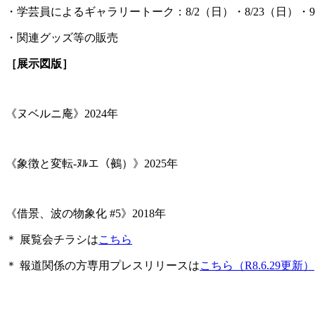
・学芸員によるギャラリートーク：8/2（日）・8/23（日）・9/6
・関連グッズ等の販売
［展示図版］
《ヌベルニ庵》2024年
《象徴と変転-ﾇﾙエ（鵺）》2025年
《借景、波の物象化 #5》2018年
＊ 展覧会チラシは
こちら
＊ 報道関係の方専用プレスリリースは
こちら（R8.6.29更新）