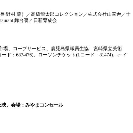
T. JT（理事長 野村 萬）／高橋龍太郎コレクション／株式会社山翠舎／十
aurant 舞台裏／日新育成会
泉市場、コープサービス、鹿児島県職員生協、宮崎県立美術
7-476)、ローソンチケット(Lコード：81474)、e+イ
0 上映、会場：みやまコンセール