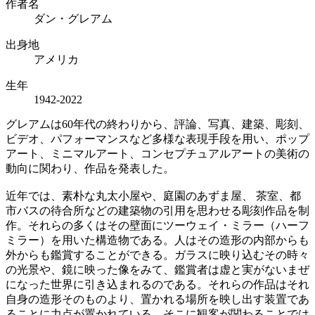
作者名
ダン・グレアム
出身地
アメリカ
生年
1942-2022
グレアムは60年代の終わりから、評論、写真、建築、彫刻、
ビデオ、パフォーマンスなど多様な表現手段を用い、ポップ
アート、ミニマルアート、コンセプチュアルアートの美術の
動向に関わり、作品を発表した。
近年では、素朴な丸太小屋や、庭園のあずま屋、 茶室、都
市バスの待合所などの建築物の引用を思わせる彫刻作品を制
作。それらの多くはその壁面にツーウェイ・ミラー（ハーフ
ミラー）を用いた構造物である。人はその造形の内部からも
外からも鑑賞することができる。ガラスに映り込むその時々
の光景や、鏡に映った像をみて、鑑賞者は虚と実がないまぜ
になった世界に引き込まれるのである。それらの作品はそれ
自身の造形そのものより、置かれる場所を映し出す装置であ
ることに力点が置かれている。そこに観客が関わることでは