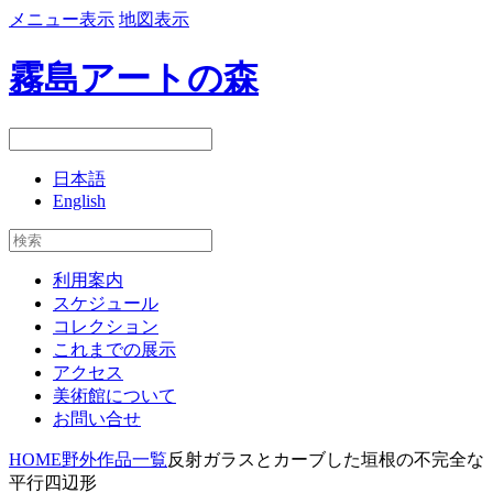
メニュー表示
地図表示
霧島アートの森
日本語
English
利用案内
スケジュール
コレクション
これまでの展示
アクセス
美術館について
お問い合せ
HOME
野外作品一覧
反射ガラスとカーブした垣根の不完全な
平行四辺形