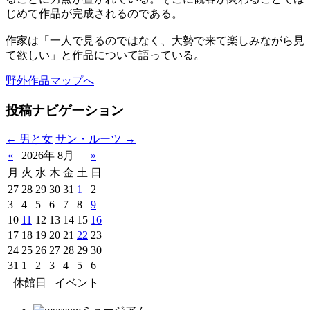
じめて作品が完成されるのである。
作家は「一人で見るのではなく、大勢で来て楽しみながら見
て欲しい」と作品について語っている。
野外作品マップへ
投稿ナビゲーション
←
男と女
サン・ルーツ
→
«
2026年 8月
»
月
火
水
木
金
土
日
27
28
29
30
31
1
2
3
4
5
6
7
8
9
10
11
12
13
14
15
16
17
18
19
20
21
22
23
24
25
26
27
28
29
30
31
1
2
3
4
5
6
休館日
イベント