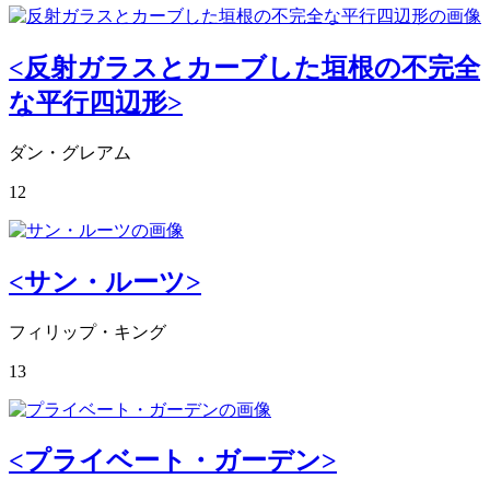
<反射ガラスとカーブした垣根の不完全
な平行四辺形>
ダン・グレアム
12
<サン・ルーツ>
フィリップ・キング
13
<プライベート・ガーデン>