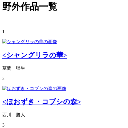
野外作品一覧
1
<シャングリラの華>
草間 彌生
2
<ほおずき・コブシの森>
西川 勝人
3