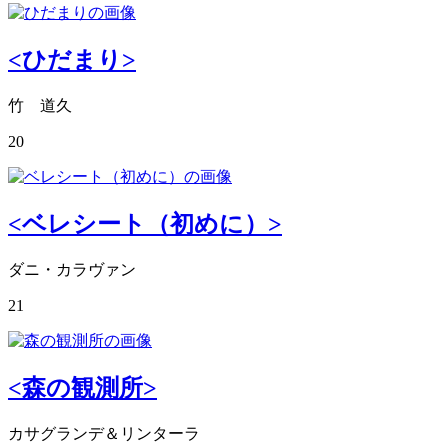
<ひだまり>
竹 道久
20
<ベレシート（初めに）>
ダニ・カラヴァン
21
<森の観測所>
カサグランデ＆リンターラ