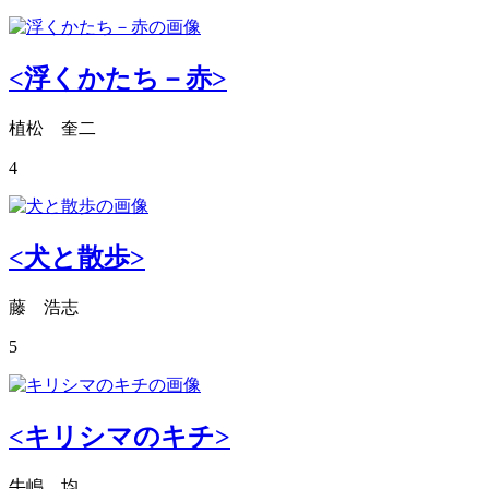
<浮くかたち－赤>
植松 奎二
4
<犬と散歩>
藤 浩志
5
<キリシマのキチ>
牛嶋 均