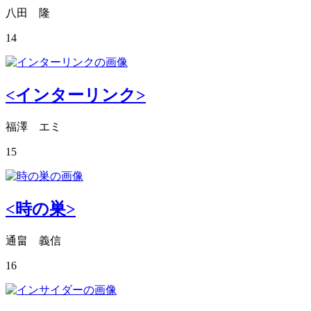
八田 隆
14
<インターリンク>
福澤 エミ
15
<時の巣>
通畠 義信
16