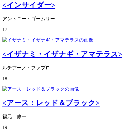
<インサイダー>
アントニー・ゴームリー
17
<イザナミ・イザナギ・アマテラス>
ルチアーノ・ファブロ
18
<アース：レッド＆ブラック>
福元 修一
19