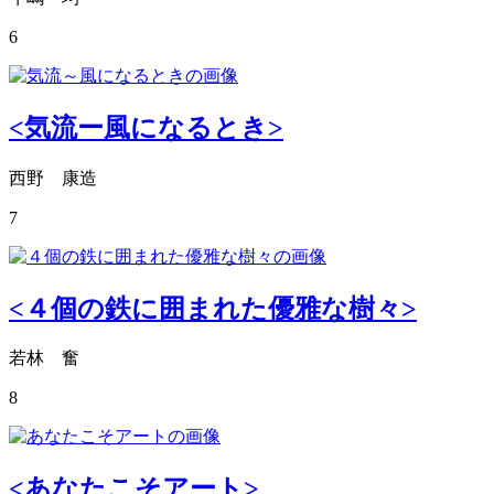
6
<気流ー風になるとき>
西野 康造
7
<４個の鉄に囲まれた優雅な樹々>
若林 奮
8
<あなたこそアート>