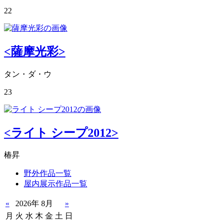
22
<薩摩光彩>
タン・ダ・ウ
23
<ライト シープ2012>
椿昇
野外作品一覧
屋内展示作品一覧
«
2026年 8月
»
月
火
水
木
金
土
日