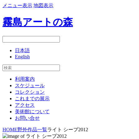
メニュー表示
地図表示
霧島アートの森
日本語
English
利用案内
スケジュール
コレクション
これまでの展示
アクセス
美術館について
お問い合せ
HOME
野外作品一覧
ライト シープ2012