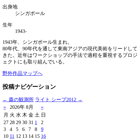
出身地
シンガポール
生年
1943-
1943年、シンガポール生まれ。
80年代、90年代を通して東南アジアの現代美術をリードして
きた。近年はワークショップの手法で過程を重視するプロジ
ェクトにも取り組んでいる。
野外作品マップへ
投稿ナビゲーション
←
森の観測所
ライト シープ2012
→
«
2026年 8月
»
月
火
水
木
金
土
日
27
28
29
30
31
1
2
3
4
5
6
7
8
9
10
11
12
13
14
15
16