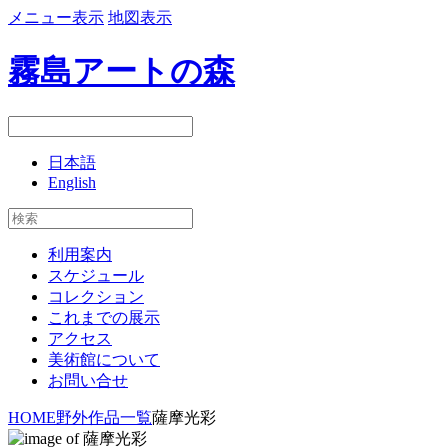
メニュー表示
地図表示
霧島アートの森
日本語
English
利用案内
スケジュール
コレクション
これまでの展示
アクセス
美術館について
お問い合せ
HOME
野外作品一覧
薩摩光彩