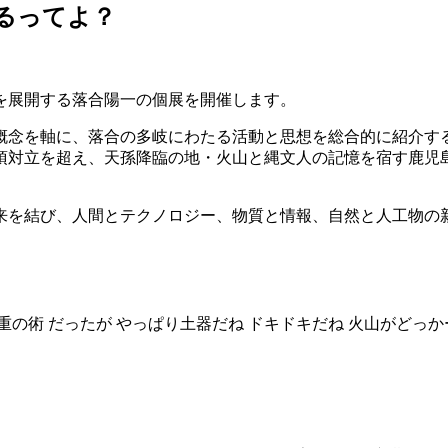
帰るってよ？
を展開する落合陽一の個展を開催します。
概念を軸に、落合の多岐にわたる活動と思想を総合的に紹介するも
項対立を超え、天孫降臨の地・火山と縄文人の記憶を宿す鹿児
来を結び、人間とテクノロジー、物質と情報、自然と人工物の
の術 だったが やっぱり⼟器だね ドキドキだね ⽕⼭がどっか