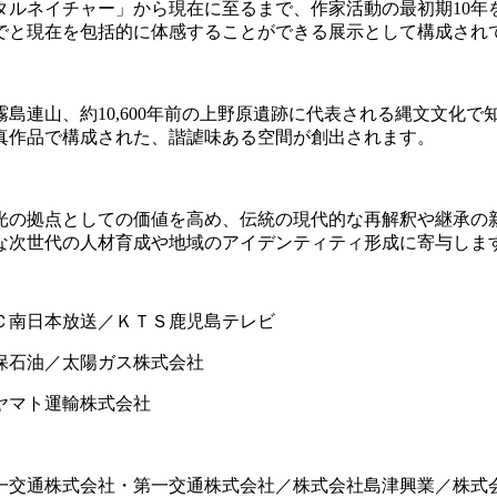
タルネイチャー」から現在に至るまで、作家活動の最初期10
でと現在を包括的に体感することができる展示として構成され
霧島連山、約
10,600
年前の上野原遺跡に代表される縄文文化で
真作品で構成された、諧謔味ある空間が創出されます。
の拠点としての価値を高め、伝統の現代的な再解釈や継承の
な次世代の人材育成や地域のアイデンティティ形成に寄与しま
Ｃ南日本放送／ＫＴＳ鹿児島テレビ
保石油／太陽ガス株式会社
ヤマト運輸株式会社
交通株式会社・第一交通株式会社／株式会社島津興業／株式