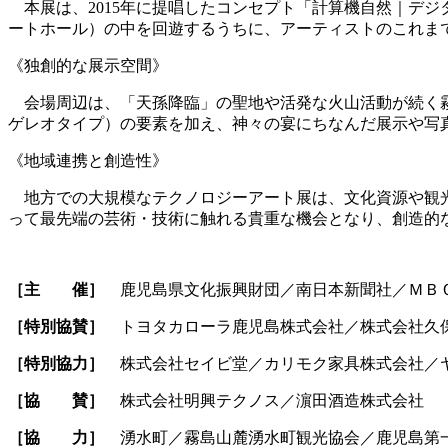
本展は、2015年に提唱したコンセプト「計算機自然｜デジ
ートホール）の中を回遊するうちに、アーティストのこれま
《独創的な展示空間》
会場周辺は、「天孫降臨」の聖地や活発な火山活動が続く
ゲレオタイプ）の要素を加え、神々の宴にちなんだ展示や写
《地域連携と創造性》
地方での大規模なテクノロジーアート展は、文化資源や観光
って最先端の芸術・技術に触れる貴重な機会となり、創造的
［主 催］
鹿児島県文化振興財団／南日本新聞社／ＭＢ
［特別協賛］
トヨタカローラ鹿児島株式会社／株式会社久
［特別協力］
株式会社セイビ堂／カリモク家具株式会社／
［協 賛］
株式会社明興テクノス／濵田酒造株式会社
［協 力］
湧水町／霧島山麓湧水町観光協会／鹿児島第一