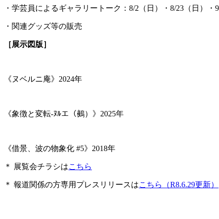
・学芸員によるギャラリートーク：8/2（日）・8/23（日）・9/6
・関連グッズ等の販売
［展示図版］
《ヌベルニ庵》2024年
《象徴と変転-ﾇﾙエ（鵺）》2025年
《借景、波の物象化 #5》2018年
＊ 展覧会チラシは
こちら
＊ 報道関係の方専用プレスリリースは
こちら（R8.6.29更新）