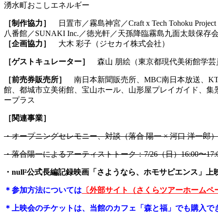
湧水町おこしエネルギー
［制作協力］
日置市／霧島神宮／Craft x Tech Tohoku
八番館／SUNAKI Inc.／徳光軒／天孫降臨霧島九面太鼓保存会／日
［企画協力］
大木 彩子（ジセカイ株式会社）
［ゲストキュレーター］
森山 朋絵（東京都現代美術館学芸
［前売券販売所］
南日本新聞販売所、MBC南日本放送、
館、都城市立美術館、宝山ホール、山形屋プレイガイド、集景堂、十
ープラス
［関連事業］
・オープニングセレモニー、対談（落合 陽一 × 河口 洋一郎）：
・落合陽一によるアーティストトーク：7/26（日）16:00〜1
・null²公式長編記録映画「さようなら、ホモサピエンス」上映会
＊参加方法については
〔外部サイト（さくらツアーホームペ
＊上映会のチケットは、当館のカフェ「森と福」でも購入で