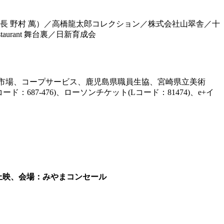
T. JT（理事長 野村 萬）／高橋龍太郎コレクション／株式会社山翠舎／十
aurant 舞台裏／日新育成会
泉市場、コープサービス、鹿児島県職員生協、宮崎県立美術
7-476)、ローソンチケット(Lコード：81474)、e+イ
0 上映、会場：みやまコンセール