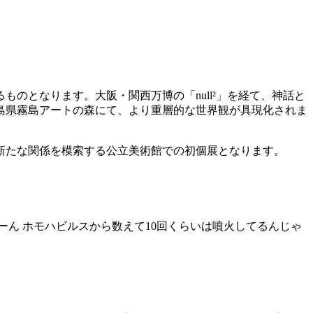
のとなります。大阪・関西万博の「null²」を経て、神話と
島県霧島アートの森にて、より重層的な世界観が具現化されま
新たな関係を模索する公立美術館での初個展となります。
ーん ホモハビルスから数えて
10
回くらいは噴⽕してるんじゃ