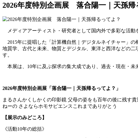
2026年度特別企画展 落合陽一｜天孫
メディアアーティスト・研究者として国内外で多彩な活動
2015年に提唱した「計算機自然｜デジタルネイチャー」の
地質学、古代と未来、物質とデジタル、東洋と西洋などの二
す。
本展は、10年に及ぶ探求の集大成であり、過去・現在・未
2026年度特別企画展「落合陽一｜天孫帰るってよ？」
まるさんかくしかくの印影鏡 ⽗⺟の姿をも百年の後に残す貴重
ねーの さよならホモサピエンスこれまでありがとう
【展示のみどころ】
《活動10年の総括》