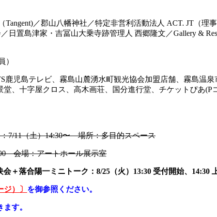
 Project（Tangent)／郡山八幡神社／特定非営利活動法人 AC
置島津家・吉冨山大乗寺跡管理人 西郷隆文／Gallery & Rest
員）
KTS鹿児島テレビ、霧島山麓湧水町観光協会加盟店舗、霧島温
字屋クロス、高木画荘、国分進行堂、チケットぴあ(Pコード：68
7/11（土）14:30〜 場所：多目的スペース
7:00 会場：アートホール展示室
＋落合陽一ミニトーク：8/25（火）13:30 受付開始、14:3
ージ）〕
を御参照ください。
きます。