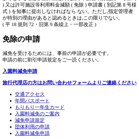
) 又は許可施設等利用料金減額 ( 免除 ) 申請書 ( 別記第 8 号様
式 ) を知事に提出しなければなら ない。ただし,指定管理者
が特別の理由があると認めるときは,この限りでない。
( 平 18 規則 72・旧第 9 条繰上・一部改正 )
免除の申請
減免を受けるためには、事前の申請が必要です。
申請の前に割引申請規定をご一読ください。
入園料減免申請
旅行代理店の方はお問い合わせフォームよりご連絡ください
交通アクセス
年間パスポート
もりもり一年生カード
入園料減免のご案内
減免申請規定
団体利用の申請
入園料減免申請