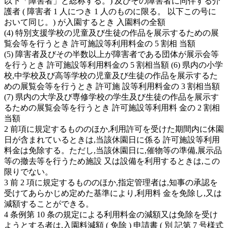
以下「障害者」と総称する。) 及びその障害者に同伴する介
護者 ( 障害者 1 人につき 1 人のものに限る。 以下この号に
おいて同じ。) が入園するとき 入園料の全額
(4) 特別支援学校の児童及び生徒の作品を展示するための展
覧会等を行うとき 許可施設等利用料金の 5 割相 当額
(5) 障害者及びその半数以上が障害者である団体が展示会等
を行うとき 許可施設等利用料金の 5 割相当額 (6) 県内の小学
校,中学校及び高等学校の児童及び生徒の作品を展示するた
めの展覧会等を行うとき 許可施 設等利用料金の 3 割相当額
(7) 県内の大学及び専修学校の学生及び生徒の作品を展示す
るための展覧会等を行うとき 許可施設等利用料 金の 2 割相
当額
2 前項に規定するもののほか,利用許可を受けた期間内に休園
日が含まれているときは,当該休園日に係る 許可施設等利用
料金は免除する。ただし,当該休園日に,催物等の準備,展示品
等の撤去等を行うため施設 又は設備を利用するときは,この
限りでない。
3 前 2 項に規定するもののほか,指定管理者は,知事の承認を
受けてあらかじめ定めた基準により,利用料 金を免除し,又は
減額することができる。
4 条例第 10 条の規定による利用料金の減額又は免除を受け
ようとする者は,入園料減額 ( 免除 ) 申請書 ( 別 記第 7 号様式