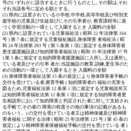
号のいずれかに該当するときに行うものとし, その額は,それ
ぞれ当該各号に定める額とする。
(1) 県内に設置されている小学校,中学校,高等学校及び特別支
援学校の児童及び生徒並びにその引率者が, 教育課程等に基
づく学習活動の一環として入園するとき 入園料の全額
(2) 県内に設置されている児童福祉法 ( 昭和 22 年法律第 164
号 ) 第 7 条に規定する児童福祉施設,身体障害 者福祉法 ( 昭
和 24 年法律第 283 号 ) 第 5 条第 1 項に規定する身体障害者
更生援護施設及び知的障害者福祉法 ( 昭和 35 年法律第 37 号
) 第 5 条に規定する知的障害者援護施設に入所し,又は通所し
ている者及びその引率 者が,当該施設の教育,訓練,更生等のた
めの活動の一環として入園するとき 入園料の全額
(3) 身体障害者福祉法第 15 条の規定により身体障害者手帳の
交付を受けている者,療育手帳 ( 知的障害者の 福祉の充実を
図るため,児童福祉法第 12 条第 1 項に規定する児童相談所又
は知的障害者福祉法第 12 条第 1 項に規定する知的障害者更
生相談所において知的障害と判定された者に対して支給され
る手帳で,その者の 障害の程度その他の事項の記載があるも
のをいう。) の交付を受けている者又は精神保健及び精神障
害者福祉 に関する法律 ( 昭和 25 年法律第 123 号 ) 第 45 条の
規定により精神障害者保健福祉手帳の交付を受けている 者 (