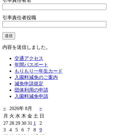
引率責任者名
引率責任者役職
内容を送信しました。
交通アクセス
年間パスポート
もりもり一年生カード
入園料減免のご案内
減免申請規定
団体利用の申請
入園料減免申請
«
2026年 8月
»
月
火
水
木
金
土
日
27
28
29
30
31
1
2
3
4
5
6
7
8
9