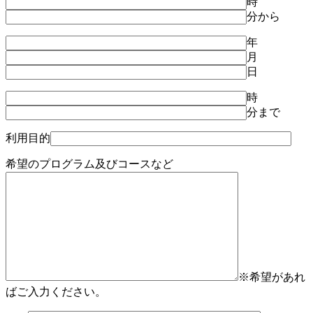
時
分
から
年
月
日
時
分
まで
利用目的
希望のプログラム及びコースなど
※希望があれ
ばご入力ください。