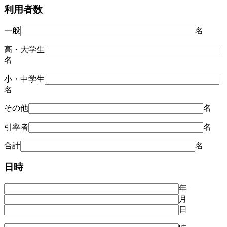
利用者数
一般
名
高・大学生
名
小・中学生
名
その他
名
引率者
名
合計
名
日時
年
月
日