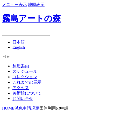
メニュー表示
地図表示
霧島アートの森
日本語
English
利用案内
スケジュール
コレクション
これまでの展示
アクセス
美術館について
お問い合せ
HOME
減免申請規定
団体利用の申請